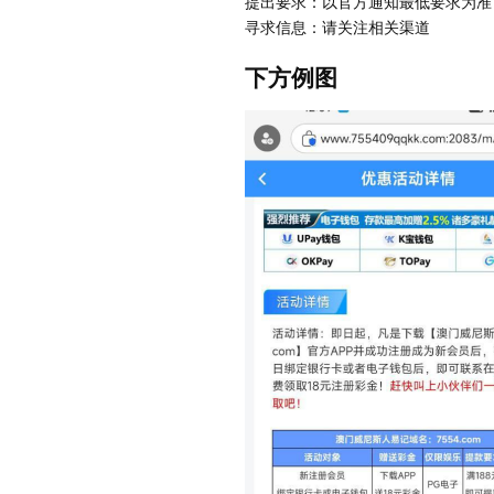
提出要求：以官方通知最低要求为准
寻求信息：请关注相关渠道
下方例图