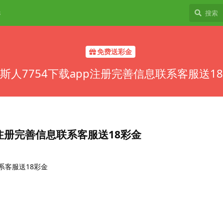
8
免费送彩金
斯人7754下载app注册完善信息联系客服送1
p注册完善信息联系客服送18彩金
系客服送18彩金