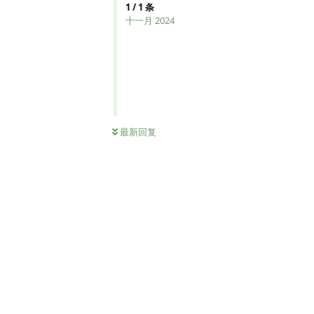
1
/
1
条
十一月 2024
最新回复