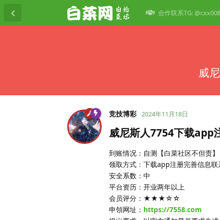
合作联系TG: @cxx00
威尼
竞技博彩
2024年11月18日
威尼斯人7754下载ap
到账情况：自测【白菜社区不但责】
领取方式：下载app注册完善信息联
安全系数：中
平台资历：开业两年以上
会员评分：★★★☆☆
申領网址：
https://7558.com