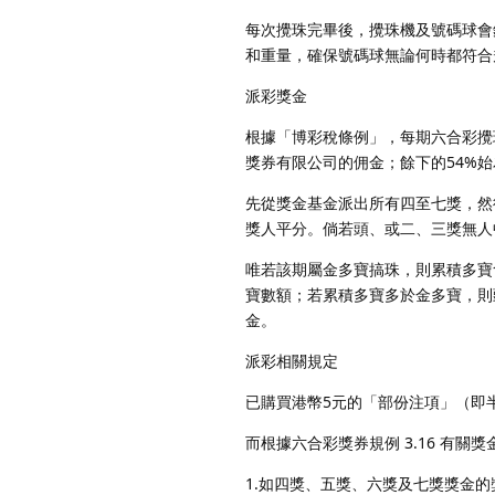
每次攪珠完畢後，攪珠機及號碼球會
和重量，確保號碼球無論何時都符合
派彩獎金
根據「博彩稅條例」，每期六合彩攪
獎券有限公司的佣金；餘下的54%
先從獎金基金派出所有四至七獎，然後
獎人平分。倘若頭、或二、三獎無人
唯若該期屬金多寶搞珠，則累積多寶
寶數額；若累積多寶多於金多寶，則
金。
派彩相關規定
已購買港幣5元的「部份注項」（即
而根據六合彩獎券規例 3.16 有關
1.如四獎、五獎、六獎及七獎獎金