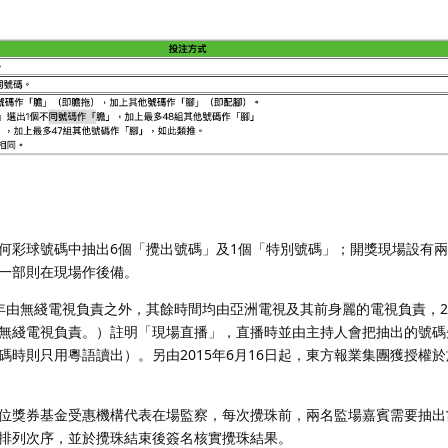
何彩球號碼中抽出6個「攪出號碼」及1個「特別號碼」；開獎現場設有
一部則在現場作後備。
01年由無綫電視負責之外，其餘時間均由亞洲電視及其前身麗的電視負責，20
無綫電視負責。）註明「現場直播」，直播時並由主持人會把抽出的號碼
時則只用粵語讀出）。另由2015年6月16日起，東方報業集團獲授權
位獎券基金受惠機構代表在場監察，每次攪珠前，兩名監場嘉賓需要抽出
排列次序，並於攪珠結束後簽名核實攪珠結果。