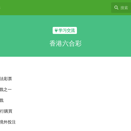
8
学习交流
香港六合彩
合法彩票
戲之一
戲
進行購買
境外投注