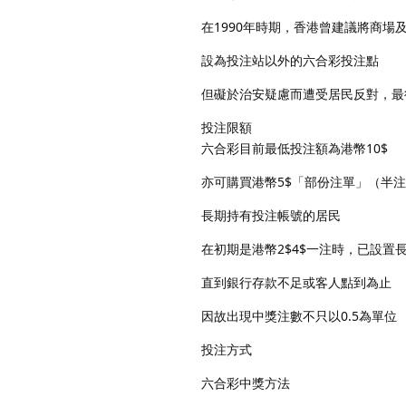
在1990年時期，香港曾建議將商場
設為投注站以外的六合彩投注點
但礙於治安疑慮而遭受居民反對，最
投注限額
六合彩目前最低投注額為港幣10$
亦可購買港幣5$「部份注單」（半
長期持有投注帳號的居民
在初期是港幣2$4$一注時，已設置
直到銀行存款不足或客人點到為止
因故出現中獎注數不只以0.5為單位
投注方式
六合彩中獎方法