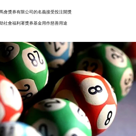
馬會獎券有限公司的名義接受投注開獎
助社會福利署獎券基金用作慈善用途