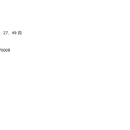
7、49 四
00$