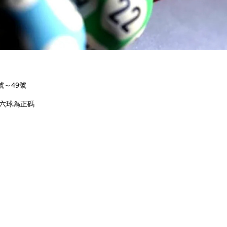
號～49號
六球為正碼