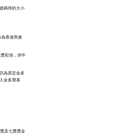
號碼球的大小
%為香港馬會
三獎彩池，供中
仍為原定金多
入金多寶基
六獎及七獎獎金