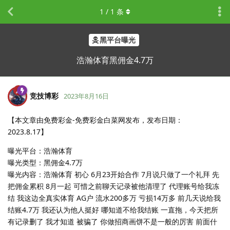
1
/
1
条
黑平台曝光
浩瀚体育黑佣金4.7万
竞技博彩
2023年8月16日
【本文章由免费彩金-免费彩金白菜网发布，发布日期：
2023.8.17】
曝光平台：浩瀚体育
曝光类型：黑佣金4.7万
曝光内容：浩瀚体育 初心 6月23开始合作 7月说只做了一个礼拜 先
把佣金累积 8月一起 可惜之前聊天记录被他清理了 代理账号给我冻
结 我这边全真实体育 AG户 流水200多万 亏损14万多 前几天说给我
结账4.7万 我还认为他人挺好 哪知道不给我结账 一直拖，今天把所
有记录删了 我才知道 被骗了 你做招商画饼不是一般的厉害 前面什