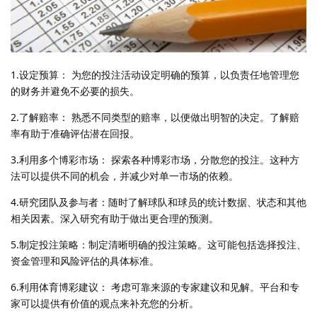
1.设定预算： 为您的投注活动设定明确的预算，以负责任地管理您
的财务并避免不必要的损失。
2.了解赔率： 熟悉不同类型的赔率，以便做出明智的决定。了解赔
率有助于准确评估潜在回报。
3.利用多个博彩市场： 探索各种博彩市场，分散您的投注。这种方
法可以提供不同的机会，并减少对单一市场的依赖。
4.研究团队及参与者：随时了解球队和球员的统计数据、状态和其他
相关因素。深入研究有助于做出更合理的预测。
5.制定投注策略：制定清晰明确的投注策略。这可能包括选择投注、
资金管理和风险评估的具体标准。
6.利用体育博彩建议： 考虑可靠来源的专家建议和见解。平台和专
家可以提供有价值的观点来补充您的分析。