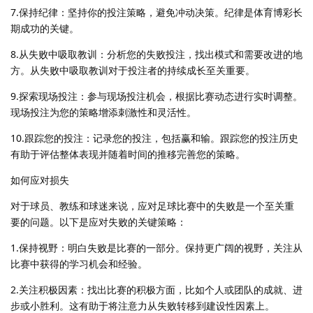
7.保持纪律：坚持你的投注策略，避免冲动决策。纪律是体育博彩长
期成功的关键。
8.从失败中吸取教训：分析您的失败投注，找出模式和需要改进的地
方。从失败中吸取教训对于投注者的持续成长至关重要。
9.探索现场投注：参与现场投注机会，根据比赛动态进行实时调整。
现场投注为您的策略增添刺激性和灵活性。
10.跟踪您的投注：记录您的投注，包括赢和输。跟踪您的投注历史
有助于评估整体表现并随着时间的推移完善您的策略。
如何应对损失
对于球员、教练和球迷来说，应对足球比赛中的失败是一个至关重
要的问题。以下是应对失败的关键策略：
1.保持视野：明白失败是比赛的一部分。保持更广阔的视野，关注从
比赛中获得的学习机会和经验。
2.关注积极因素：找出比赛的积极方面，比如个人或团队的成就、进
步或小胜利。这有助于将注意力从失败转移到建设性因素上。