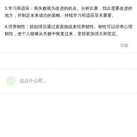
3.学习和适应：将失败视为改进的机会。分析比赛，找出需要改进的
地方，并制定未来成功的策略。持续学习和适应至关重要。
4.培养韧性：鼓励球员通过直面挑战来培养韧性。韧性可以培养心理
韧性，使个人能够从失败中恢复过来，变得更加强大和坚定。
回复
说点什么吧...