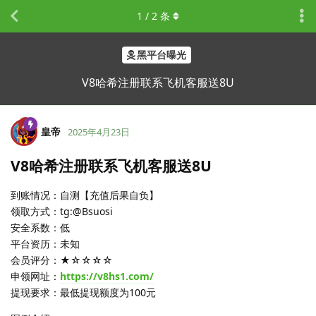
1
/
2
条
黑平台曝光
V8哈希注册联系飞机客服送8U
皇帝
2025年4月23日
V8哈希注册联系飞机客服送8U
到账情况：自测【充值后果自负】
领取方式：tg:@Bsuosi
安全系数：低
平台资历：未知
会员评分：★☆☆☆☆
申领网址：
https://v8hs1.com/
提现要求：最低提现额度为100元