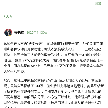
回复
7 天
后
黄鹤楼
2025年4月30日
这些年轻人不再“透支未来”，而是选择“囤积安全感”。他们关闭了花
呗和各种软件的月付功能，将洗衣液换成洗衣粉，一日三餐都自己
解决，甚至推掉了大部分的聚会和婚礼。在豆瓣的“丧心病狂攒钱小
组”里，聚集了65万这样的成员，他们分享着如何用最少的钱生活一
个月。而在某记账APP上，已经有200万的下载量，记录着这些年轻
人的生活轨迹。
然而，这种近乎疯狂的攒钱行为却逐渐让他们陷入了孤岛。林朵发
现，虽然自己攒够了100万，但生活却变得越来越乏味。她几乎斩断
了所有除生存以外的支出，与朋友渐行渐远，甚至因为金钱观念的
不同与相恋一年的男友分手。小东也开始迷茫，他发现自己攒钱的
目的似乎已经迷失，旅游只剩下疲惫与算计，而最初的美好生活却
遥不可及。