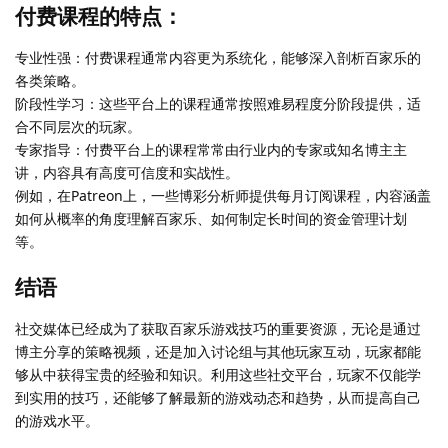
付费课程的特点：
专业性强：付费课程通常内容更为系统化，能够深入剖析百家乐的
各类策略。
阶段性学习：这些平台上的课程通常按照难易程度分阶段提供，适
合不同层次的玩家。
专家指导：付费平台上的课程常常由行业内的专家或知名博主主
讲，内容具有高度可信度和实战性。
例如，在Patreon上，一些博彩分析师提供每月订阅课程，内容涵盖
如何从概率的角度理解百家乐、如何制定长时间的资金管理计划
等。
结语
社交媒体已经成为了获取百家乐游戏技巧的重要资源，无论是通过
博主分享的策略视频，还是加入讨论组与其他玩家互动，玩家都能
够从中获得宝贵的经验和知识。利用这些社交平台，玩家不仅能学
到实用的技巧，还能够了解最新的游戏动态和趋势，从而提高自己
的游戏水平。