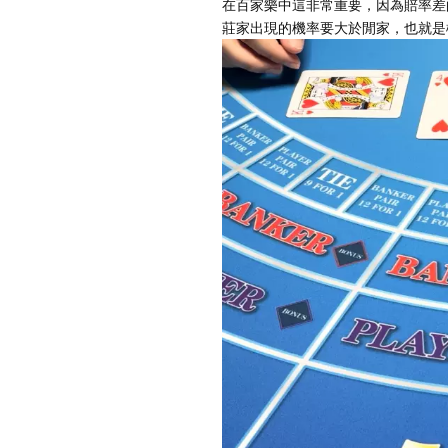
在百家樂中這非常重要，因為賠率差
莊家出現的機率要大於閒家，也就是機率並