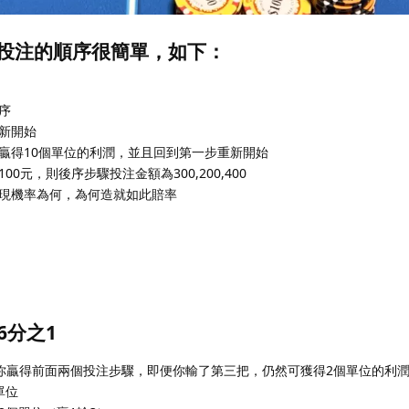
略中，投注的順序很簡單，如下：
序
新開始
贏得10個單位的利潤，並且回到第一步重新開始
元，則後序步驟投注金額為300,200,400
現機率為何，為何造就如此賠率
6分之1
於只要你贏得前面兩個投注步驟，即便你輸了第三把，仍然可獲得2個單位的利
單位