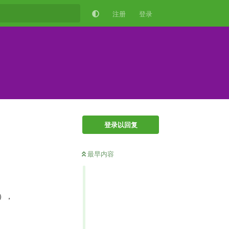
注册
登录
登录以回复
最早内容
2），