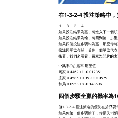
在1-3-2-4 投注策
１－３－２－４
如果投注結果為贏，將進入下一個順
如果投注結果為輸，將回到第一步重
如果四個投注步驟均為贏，那麼你將
投注與單位有關，若你一個單位代表100
接著，我們來看看，百家樂開牌的出
中奖率(0
) 赔率 期望值
1
闲家 0.4462 +1 -0.012351
庄家 0.4585 +0.95 -0.010579
和局 0.0953 +8 -0.143596
四個步驟全贏的機率為1
但1-3-2-4 投注策略的優勢在
如果你第一個步驟輸了，你損失1個