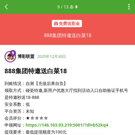
9
/
13
条
免费送彩金
888集团特邀送白菜18
博彩联盟
2025年12月30日
888集团特邀送白菜18
到账情况：自测【充值后果自负】
领取方式：碰瓷特邀,新用户优惠大厅找到活动入口自助验证手机号
是特邀秒送18-888
安全系数：低
平台资历：未知
会员评分：★☆☆☆☆
申领网址：
https://146.103.93.219:5001/?dl=b52kq4
提现要求：最低提现额度为100元