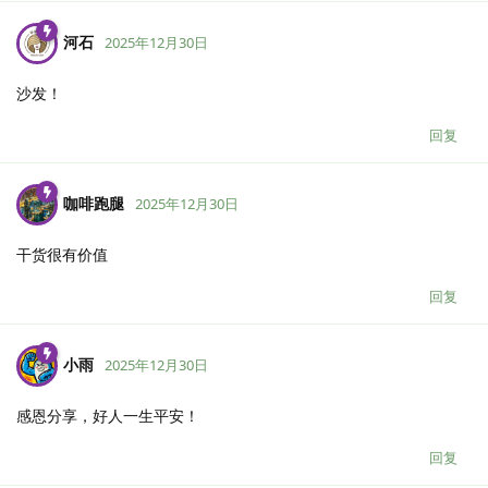
河石
2025年12月30日
沙发！
回复
咖啡跑腿
2025年12月30日
干货很有价值
回复
小雨
2025年12月30日
感恩分享，好人一生平安！
回复