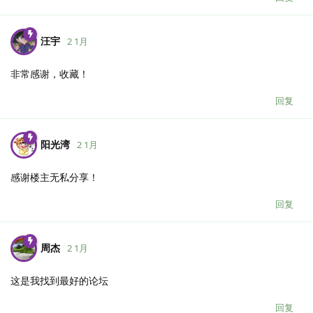
汪宇
2 1月
非常感谢，收藏！
回复
阳光湾
2 1月
感谢楼主无私分享！
回复
周杰
2 1月
这是我找到最好的论坛
回复