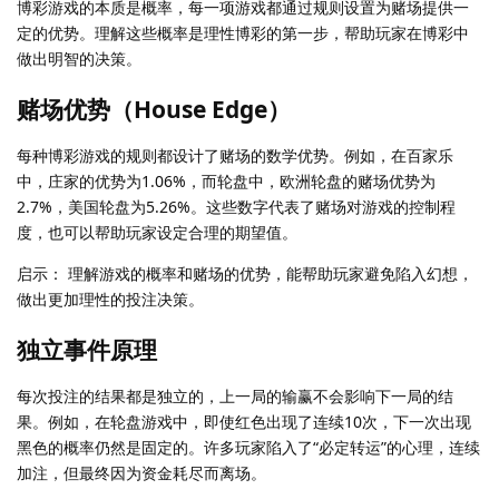
博彩游戏的本质是概率，每一项游戏都通过规则设置为赌场提供一
定的优势。理解这些概率是理性博彩的第一步，帮助玩家在博彩中
做出明智的决策。
赌场优势（House Edge）
每种博彩游戏的规则都设计了赌场的数学优势。例如，在百家乐
中，庄家的优势为1.06%，而轮盘中，欧洲轮盘的赌场优势为
2.7%，美国轮盘为5.26%。这些数字代表了赌场对游戏的控制程
度，也可以帮助玩家设定合理的期望值。
启示： 理解游戏的概率和赌场的优势，能帮助玩家避免陷入幻想，
做出更加理性的投注决策。
独立事件原理
每次投注的结果都是独立的，上一局的输赢不会影响下一局的结
果。例如，在轮盘游戏中，即使红色出现了连续10次，下一次出现
黑色的概率仍然是固定的。许多玩家陷入了“必定转运”的心理，连续
加注，但最终因为资金耗尽而离场。