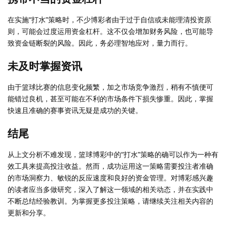
在实施“打水”策略时，不少博彩者由于过于自信或未能理清投资原
则，可能会过度运用资金杠杆。这不仅会增加财务风险，也可能导
致资金链断裂的风险。因此，务必理智地应对，量力而行。
未及时掌握资讯
由于篮球比赛的信息变化频繁，加之市场竞争激烈，稍有不慎便可
能错过良机，甚至可能在不利的市场条件下损失惨重。因此，掌握
快速且准确的赛事资讯无疑是成功的关键。
结尾
从上文分析不难发现，篮球博彩中的“打水”策略的确可以作为一种有
效工具来提高投注收益。然而，成功运用这一策略需要投注者准确
的市场洞察力、敏锐的反应速度和良好的资金管理。对博彩感兴趣
的读者应当多做研究，深入了解这一领域的相关动态，并在实践中
不断总结经验教训。为掌握更多投注策略，请继续关注相关内容的
更新和分享。