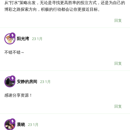
从“打水”策略出发，无论是寻找更高胜率的投注方式，还是为自己的
博彩之路探索方向，积极的行动都会让你更接近目标。
回复
阳光湾
23 1月
不错不错～
回复
安静的房间
23 1月
感谢分享资源！
回复
晨晓
23 1月