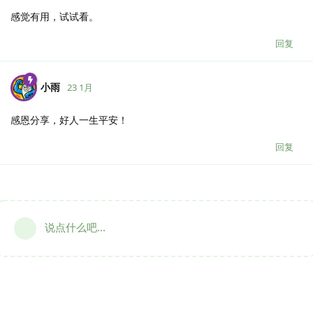
感觉有用，试试看。
回复
小雨
23 1月
感恩分享，好人一生平安！
回复
说点什么吧...