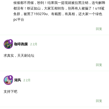
候催都不用催，秒到！结果我一提现就被拉黑注销，连句解释
都没有！铁证如山，大家互相转告，别再有人被骗了！u18鲨
鱼群，被黑了193270u、有截图，有真相，还大家一个绿色
pc平台
回复
咖啡跑腿
2 2月
求真实，天天刷论坛
回复
湖风
2 2月
支持下吧
回复