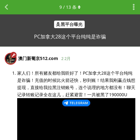
9
/
13
条
黑平台曝光
PC加拿大28这个平台纯纯是诈骗
澳门新葡京512.​com
2 2月
家人们！所有赌友都给我听好了！PC加拿大28这个平台纯纯
是诈骗！充值的时候比火箭还快，秒到账！结果我刚赢点钱想
提现，直接给我拉黑注销账号，连个说理的地方都没有！聊天
记录转账记录全在这儿，赶紧避雷！一共被黑了190000U