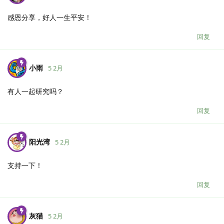
感恩分享，好人一生平安！
回复
小雨
5 2月
有人一起研究吗？
回复
阳光湾
5 2月
支持一下！
回复
灰猫
5 2月