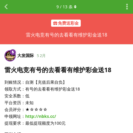
9
/
13
条
免费送彩金
雷火电竞有号的去看看有维护彩金送18
大发国际
5 2月
雷火电竞有号的去看看有维护彩金送18
到账情况：自测【充值后果自负】
领取方式：有号的去看看有维护彩金送18
安全系数：低
平台资历：未知
会员评分：★☆☆☆☆
申领网址：
http://nbks.cc/
提现要求：最低提现额度为100元