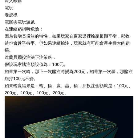
深入瞭解
電玩
老虎機
電腦與電玩遊戲
在連續虧損時危險：
因為負增長投注的特性，如果玩家在百家樂裡輸贏長期平衡，那收
益也會近乎持平。但如果連續輸注，玩家就有可能會產生極大的虧
損。
達蘭貝爾投注法下注策略：
假設玩家賭注預設值為：100元。
如果第一次輸，那下一次賭注將變為200元，如果第一次贏，那賭注
維持100元不變。
如果輸贏結果是：輸、輸、贏、贏、輸，那投注金額就是：100元、
200元、100元、100元、200元。