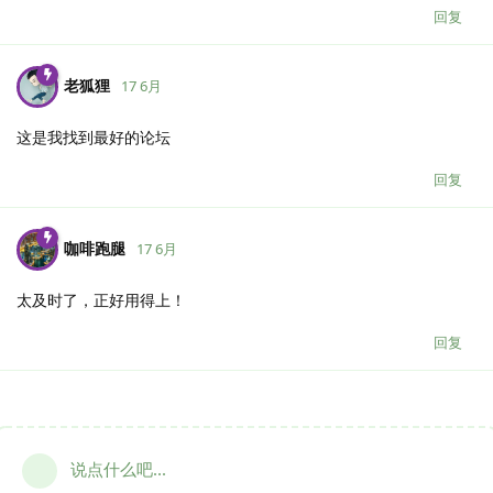
回复
老狐狸
17 6月
这是我找到最好的论坛
回复
咖啡跑腿
17 6月
太及时了，正好用得上！
回复
说点什么吧...