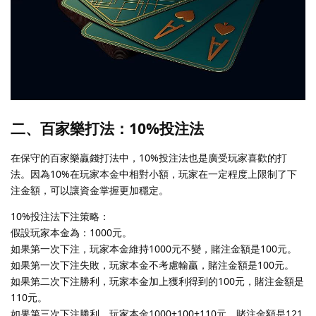
二、百家樂打法：10%投注法
在保守的百家樂贏錢打法中，10%投注法也是廣受玩家喜歡的打
法。因為10%在玩家本金中相對小額，玩家在一定程度上限制了下
注金額，可以讓資金掌握更加穩定。
10%投注法下注策略：
假設玩家本金為：1000元。
如果第一次下注，玩家本金維持1000元不變，賭注金額是100元。
如果第一次下注失敗，玩家本金不考慮輸贏，賭注金額是100元。
如果第二次下注勝利，玩家本金加上獲利得到的100元，賭注金額是
110元。
如果第三次下注勝利，玩家本金1000+100+110元，賭注金額是121