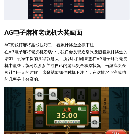
AG电子麻将老虎机大奖画面
AG真钱打麻将赢钱技巧二：看累计奖金金额下注
在AG电子麻将老虎机游戏中，我们会发现通常只要随着累计奖金的
增加，玩家中奖的几率就越大，所以我们如果想在AG电子麻将老虎
机中赢钱，就可以多多关注自己的游戏奖金积累状况，当游戏奖金
累计到一定的时候，这是就能抓住时机下注了，在这情况下注成功
的几率是十分高的。