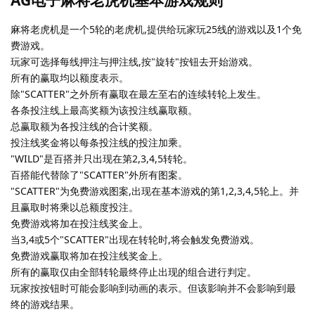
麻将老虎机是一个5轮的老虎机,提供给玩家玩25线的游戏以及1个免
费游戏。
玩家可选择每线押注与押注线,按"旋转"按钮去开始游戏。
所有的赢取均以额度表示。
除"SCATTER"之外所有赢取在最左至右的连续转轮上发生。
各条投注线上最高奖额为该投注线赢取额。
总赢取额为各投注线的合计奖额。
投注线奖金将以每条投注线的投注加乘。
"WILD"是百搭并只出现在第2,3,4,5转轮。
百搭能代替除了"SCATTER"外所有图案。
"SCATTER"为免费游戏图案,出现在基本游戏的第1,2,3,4,5轮上。并
且赢取时将乘以总额度投注。
免费游戏将加在投注线奖金上。
当3,4或5个"SCATTER"出现在转轮时,将会触发免费游戏。
免费游戏赢取将加在投注线奖金上。
所有的赢取仅由全部转轮最终停止出现的组合进行判定。
玩家按按钮时可能会影响到动画的表示。但该影响并不会影响到最
终的游戏结果。