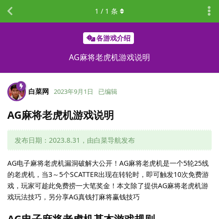
1
/
1
条
各游戏介绍
AG麻将老虎机游戏说明
白菜网
2023年9月1日
已编辑
AG麻将老虎机游戏说明
发布日期：2023.8.31，由白菜导航发布
AG电子麻将老虎机漏洞破解大公开！AG麻将老虎机是一个5轮25线
的老虎机，当3～5个SCATTER出现在转轮时，即可触发10次免费游
戏，玩家可趁此免费捞一大笔奖金！本文除了提供AG麻将老虎机游
戏玩法技巧，另分享AG真钱打麻将赢钱技巧
AG电子麻将老虎机基本游戏规则