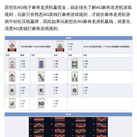
若想在AG电子麻将老虎机赢奖金，就必须先了解AG麻将老虎机游戏
规则，玩家只有熟悉AG真钱打麻将游戏规则，才能在麻将老虎机游
戏中轻松压线赢牌，因此如果玩家想在AG麻将老虎机赢钱，就要先
清楚AG真钱打麻将游戏规则。