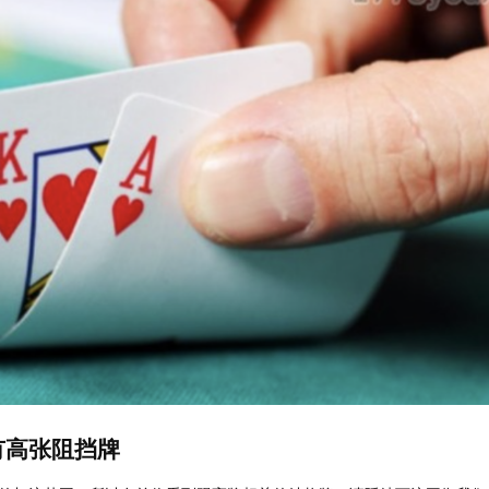
有高张阻挡牌