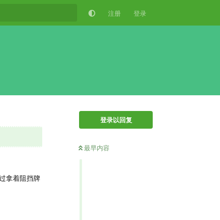
注册
登录
登录以回复
最早内容
过拿着阻挡牌