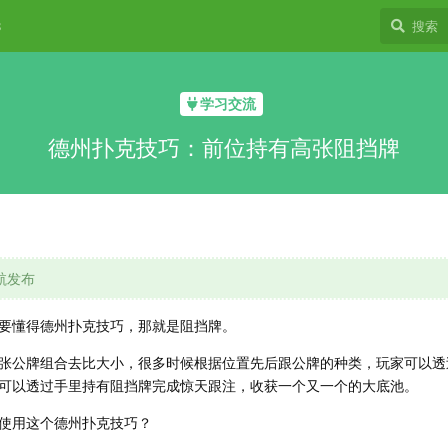
8
学习交流
德州扑克技巧：前位持有高张阻挡牌
导航发布
要懂得德州扑克技巧，那就是阻挡牌。
张公牌组合去比大小，很多时候根据位置先后跟公牌的种类，玩家可以透
可以透过手里持有阻挡牌完成惊天跟注，收获一个又一个的大底池。
使用这个德州扑克技巧？