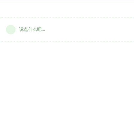
说点什么吧...