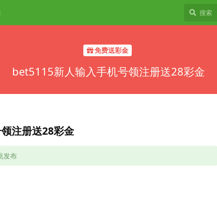
8
免费送彩金
bet5115新人输入手机号领注册送28彩金
号领注册送28彩金
导航发布