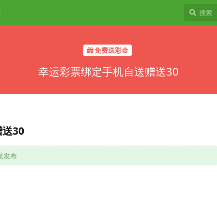
8
免费送彩金
幸运彩票绑定手机自送赠送30
送30
导航发布