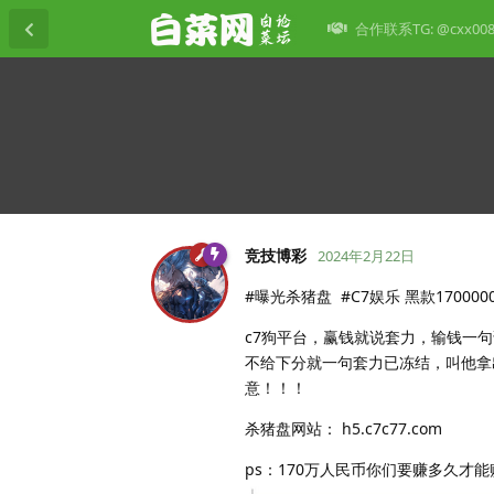
合作联系TG: @cxx00
竞技博彩
2024年2月22日
#曝光杀猪盘 #C7娱乐 黑款170000
c7狗平台，赢钱就说套力，输钱一句
不给下分就一句套力已冻结，叫他拿
意！！！
杀猪盘网站： h5.c7c77.com
ps：170万人民币你们要赚多久才