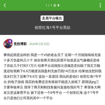
1
/
1
条
黑平台曝光
创世红海1号平台黑款
竞技博彩
2024年2月22日
事情起因是这样的 我是一个v5的老会员了 近期一个月陆陆续续充值
十多万负盈利几十个 就在前两天我玩彩票不知道是运气爆棚还是啥
了存款几千打到11万六 结果平台说我投注违规恶意扣除了我五万额
度还给我剩下6.6万额度说我盈利无效罚我14万流水 结果他没想到我
流水打完了还剩下6.6万 提款一直退回 我玩的是他们 创世红海1号平
台 的电子游戏 我买的免费还没有摇就不能进入游戏了 跟我说pg三
方要审核单注 我等了两天刚刚找客服问直接给我封号了 希望各大网
友注意这家黑平台 旗下还有一个6号平台 一个创世红海 这个1号平
台只是他们公司里的其中一个平台