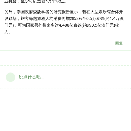
业机会，至少可以造就5万个职位。
另外，泰国政府委託学者的研究报告显示，若在大型娱乐综合体开
设赌场，旅客每趟旅程人均消费将增加52%至6.5万泰铢(约1.4万澳
门元)，可为国家额外带来多达4,488亿泰铢(约993.5亿澳门元)收
入。
回复
说点什么吧...