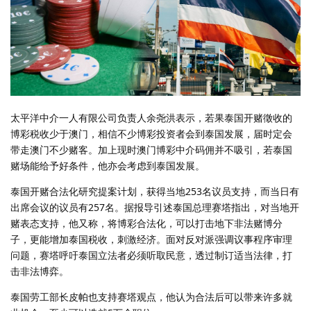
太平洋中介一人有限公司负责人余尧洪表示，若果泰国开赌徵收的
博彩税收少于澳门，相信不少博彩投资者会到泰国发展，届时定会
带走澳门不少赌客。加上现时澳门博彩中介码佣并不吸引，若泰国
赌场能给予好条件，他亦会考虑到泰国发展。
泰国开赌合法化研究提案计划，获得当地253名议员支持，而当日有
出席会议的议员有257名。据报导引述泰国总理赛塔指出，对当地开
赌表态支持，他又称，将博彩合法化，可以打击地下非法赌博分
子，更能增加泰国税收，刺激经济。面对反对派强调议事程序审理
问题，赛塔呼吁泰国立法者必须听取民意，透过制订适当法律，打
击非法博弈。
泰国劳工部长皮帕也支持赛塔观点，他认为合法后可以带来许多就