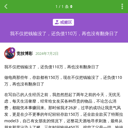
1
/
1
条
戒赌区
我不仅把钱输没了，还负债110万，再也没有翻身日了
竞技博彩
2024年7月2日
我不仅把钱输没了，还负债110万，再也没有翻身日了
做电商那些年，存款都有150万，现在不仅把钱输没了，还负债110
万，再也没有翻身日了
在写自己的人生经历之前，我忽然想起了两年之前的今天，无忧无
虑，每天生活奢靡，经常给女友买各种昂贵的物品，不论怎么消
费，都能凭本事赚回来。那时候我才26岁，过早的成功让我意气风
发，更是在少不更事的年纪轻轻存款150万，还全款全款买了特斯拉
model3，自己有女朋友的情况下，还整花天酒地寻求刺激，最终从
朋友那里沾染上了赌，三年时间输掉450万，挖空了父母一切，输掉