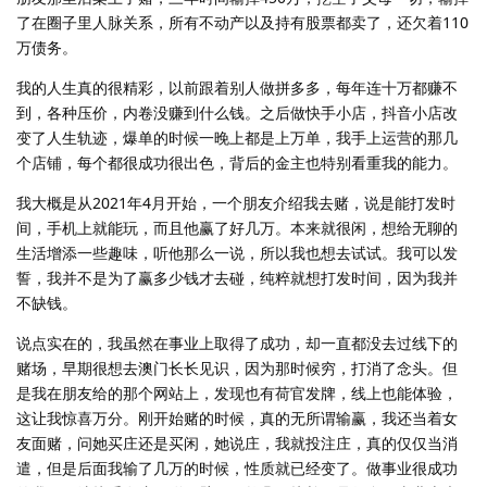
了在圈子里人脉关系，所有不动产以及持有股票都卖了，还欠着110
万债务。
我的人生真的很精彩，以前跟着别人做拼多多，每年连十万都赚不
到，各种压价，内卷没赚到什么钱。之后做快手小店，抖音小店改
变了人生轨迹，爆单的时候一晚上都是上万单，我手上运营的那几
个店铺，每个都很成功很出色，背后的金主也特别看重我的能力。
我大概是从2021年4月开始，一个朋友介绍我去赌，说是能打发时
间，手机上就能玩，而且他赢了好几万。本来就很闲，想给无聊的
生活增添一些趣味，听他那么一说，所以我也想去试试。我可以发
誓，我并不是为了赢多少钱才去碰，纯粹就想打发时间，因为我并
不缺钱。
说点实在的，我虽然在事业上取得了成功，却一直都没去过线下的
赌场，早期很想去澳门长长见识，因为那时候穷，打消了念头。但
是我在朋友给的那个网站上，发现也有荷官发牌，线上也能体验，
这让我惊喜万分。刚开始赌的时候，真的无所谓输赢，我还当着女
友面赌，问她买庄还是买闲，她说庄，我就投注庄，真的仅仅当消
遣，但是后面我输了几万的时候，性质就已经变了。做事业很成功