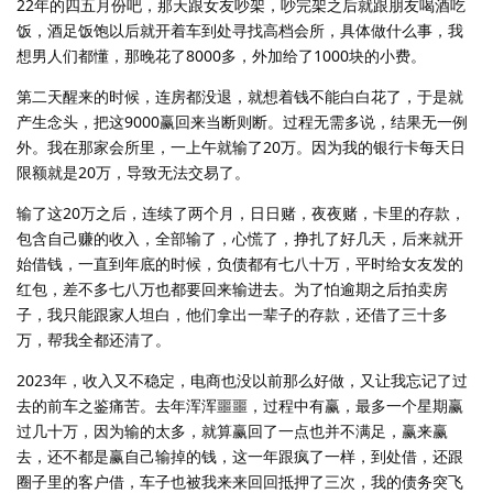
22年的四五月份吧，那天跟女友吵架，吵完架之后就跟朋友喝酒吃
饭，酒足饭饱以后就开着车到处寻找高档会所，具体做什么事，我
想男人们都懂，那晚花了8000多，外加给了1000块的小费。
第二天醒来的时候，连房都没退，就想着钱不能白白花了，于是就
产生念头，把这9000赢回来当断则断。过程无需多说，结果无一例
外。我在那家会所里，一上午就输了20万。因为我的银行卡每天日
限额就是20万，导致无法交易了。
输了这20万之后，连续了两个月，日日赌，夜夜赌，卡里的存款，
包含自己赚的收入，全部输了，心慌了，挣扎了好几天，后来就开
始借钱，一直到年底的时候，负债都有七八十万，平时给女友发的
红包，差不多七八万也都要回来输进去。为了怕逾期之后拍卖房
子，我只能跟家人坦白，他们拿出一辈子的存款，还借了三十多
万，帮我全都还清了。
2023年，收入又不稳定，电商也没以前那么好做，又让我忘记了过
去的前车之鉴痛苦。去年浑浑噩噩，过程中有赢，最多一个星期赢
过几十万，因为输的太多，就算赢回了一点也并不满足，赢来赢
去，还不都是赢自己输掉的钱，这一年跟疯了一样，到处借，还跟
圈子里的客户借，车子也被我来来回回抵押了三次，我的债务突飞