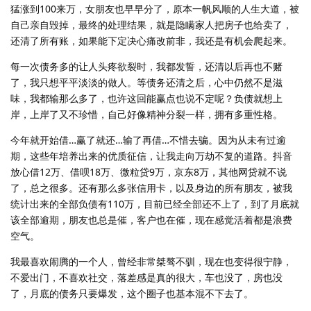
猛涨到100来万，女朋友也早早分了，原本一帆风顺的人生大道，被
自己亲自毁掉，最终的处理结果，就是隐瞒家人把房子也给卖了，
还清了所有账，如果能下定决心痛改前非，我还是有机会爬起来。
每一次债务多的让人头疼欲裂时，我都发誓，还清以后再也不赌
了，我只想平平淡淡的做人。等债务还清之后，心中仍然不是滋
味，我都输那么多了，也许这回能赢点也说不定呢？负债就想上
岸，上岸了又不珍惜，自己好像精神分裂一样，拥有多重性格。
今年就开始借…赢了就还…输了再借…不惜去骗。因为从未有过逾
期，这些年培养出来的优质征信，让我走向万劫不复的道路。抖音
放心借12万、借呗18万、微粒贷9万，京东8万，其他网贷就不说
了，总之很多。还有那么多张信用卡，以及身边的所有朋友，被我
统计出来的全部负债有110万，目前已经全部还不上了，到了月底就
该全部逾期，朋友也总是催，客户也在催，现在感觉活着都是浪费
空气。
我最喜欢闹腾的一个人，曾经非常桀骜不驯，现在也变得很宁静，
不爱出门，不喜欢社交，落差感是真的很大，车也没了，房也没
了，月底的债务只要爆发，这个圈子也基本混不下去了。