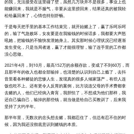
的我，无法接受在这里碰了壁，虽然几万块并不是很多，事业上也
能赚回来，我就是不服气，非要从这里捞回来，结果还真的被我轻
松给赢回来了，心情也特别舒畅。
于是每天把手里的基本工作结束完，就开始赌上了，赢了乐呵乐呵
的，输了气急败坏，女友要是在我输钱的时候话多，我都要大声怒
吼她，把输钱的不愉快发泄她身上。其实那时候心理状况已经逐渐
发生变化，只是当局者迷，赢了才能很理智，输了连手里的工作都
没心思做。
2021年4月，到10月，最高152万的余额存款，变成了不到60万，而
且那半年的收入也都全部输掉，也清楚的认识到自己上瘾了，去抖
音里看各种赌徒的悲惨人生，发现真的很多人倾家荡产，有些人连
饭也吃不上。还有更令人反胃的案例，比方说连父母的手术费都拿
去赌的人，他们已经病入膏肓，我胆怯了，不想成为他们那样，我
还自己骗自己，输掉的那些钱，就当做是给自己买教训了，后来我
坚持了大约半年。
那半年里，无数次的念头想去赌，我都忍住了，但总有忍不住的时
候，因为我还没彻底意识到赌钱的本质。