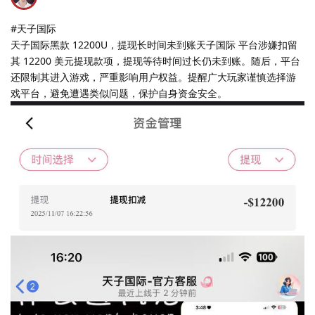
#天子国际
天子国际黑款 12200U，提现长时间未到账天子国际 平台涉嫌扣留
其 12200 美元提现款项，提现等待时间过长仍未到账。随后，平台
还限制其进入游戏，严重影响用户权益。提醒广大玩家谨慎选择游
戏平台，避免遭遇类似问题，保护自身资金安全。