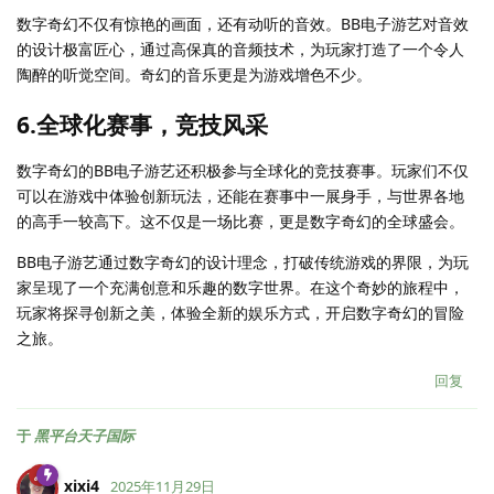
数字奇幻不仅有惊艳的画面，还有动听的音效。BB电子游艺对音效
的设计极富匠心，通过高保真的音频技术，为玩家打造了一个令人
陶醉的听觉空间。奇幻的音乐更是为游戏增色不少。
6.全球化赛事，竞技风采
数字奇幻的BB电子游艺还积极参与全球化的竞技赛事。玩家们不仅
可以在游戏中体验创新玩法，还能在赛事中一展身手，与世界各地
的高手一较高下。这不仅是一场比赛，更是数字奇幻的全球盛会。
BB电子游艺通过数字奇幻的设计理念，打破传统游戏的界限，为玩
家呈现了一个充满创意和乐趣的数字世界。在这个奇妙的旅程中，
玩家将探寻创新之美，体验全新的娱乐方式，开启数字奇幻的冒险
之旅。
回复
于
黑平台天子国际
xixi4
2025年11月29日