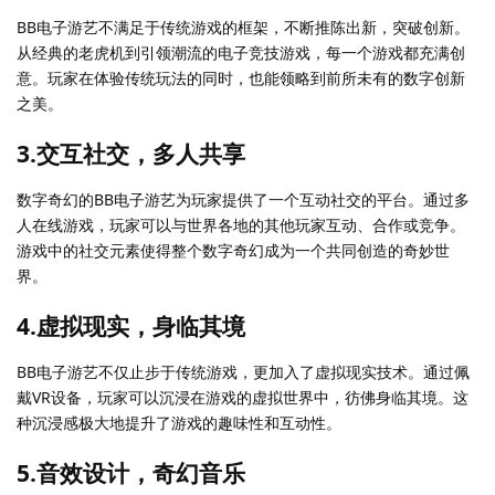
BB电子游艺不满足于传统游戏的框架，不断推陈出新，突破创新。
从经典的老虎机到引领潮流的电子竞技游戏，每一个游戏都充满创
意。玩家在体验传统玩法的同时，也能领略到前所未有的数字创新
之美。
3.交互社交，多人共享
数字奇幻的BB电子游艺为玩家提供了一个互动社交的平台。通过多
人在线游戏，玩家可以与世界各地的其他玩家互动、合作或竞争。
游戏中的社交元素使得整个数字奇幻成为一个共同创造的奇妙世
界。
4.虚拟现实，身临其境
BB电子游艺不仅止步于传统游戏，更加入了虚拟现实技术。通过佩
戴VR设备，玩家可以沉浸在游戏的虚拟世界中，彷佛身临其境。这
种沉浸感极大地提升了游戏的趣味性和互动性。
5.音效设计，奇幻音乐