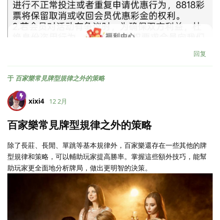
回复
于
百家樂常見牌型規律之外的策略
xixi4
12 2月
百家樂常見牌型規律之外的策略
除了長莊、長閒、單跳等基本規律外，百家樂還存在一些其他的牌
型規律和策略，可以輔助玩家提高勝率。掌握這些額外技巧，能幫
助玩家更全面地分析牌局，做出更明智的決策。