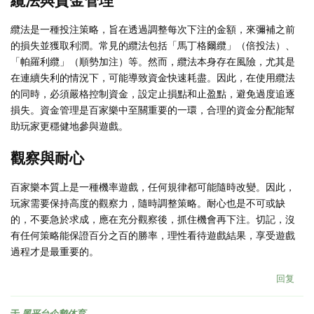
纜法與資金管理
纜法是一種投注策略，旨在透過調整每次下注的金額，來彌補之前
的損失並獲取利潤。常見的纜法包括「馬丁格爾纜」（倍投法）、
「帕羅利纜」（順勢加注）等。然而，纜法本身存在風險，尤其是
在連續失利的情況下，可能導致資金快速耗盡。因此，在使用纜法
的同時，必須嚴格控制資金，設定止損點和止盈點，避免過度追逐
損失。資金管理是百家樂中至關重要的一環，合理的資金分配能幫
助玩家更穩健地參與遊戲。
觀察與耐心
百家樂本質上是一種機率遊戲，任何規律都可能隨時改變。因此，
玩家需要保持高度的觀察力，隨時調整策略。耐心也是不可或缺
的，不要急於求成，應在充分觀察後，抓住機會再下注。切記，沒
有任何策略能保證百分之百的勝率，理性看待遊戲結果，享受遊戲
過程才是最重要的。
回复
于
黑平台企鹅体育