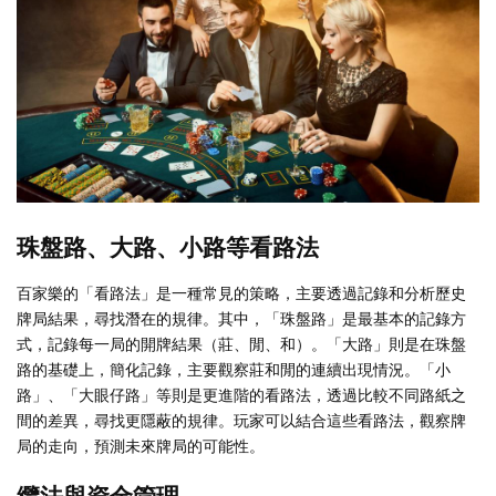
珠盤路、大路、小路等看路法
百家樂的「看路法」是一種常見的策略，主要透過記錄和分析歷史
牌局結果，尋找潛在的規律。其中，「珠盤路」是最基本的記錄方
式，記錄每一局的開牌結果（莊、閒、和）。「大路」則是在珠盤
路的基礎上，簡化記錄，主要觀察莊和閒的連續出現情況。「小
路」、「大眼仔路」等則是更進階的看路法，透過比較不同路紙之
間的差異，尋找更隱蔽的規律。玩家可以結合這些看路法，觀察牌
局的走向，預測未來牌局的可能性。