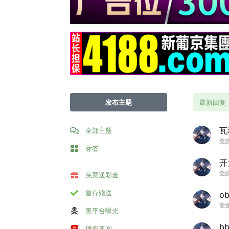
发布主题
最新回复
瓦
全部主题
竞
标签
开
竞
免费送彩金
首存赠送
o
竞
黑平台曝光
b
博彩要闻